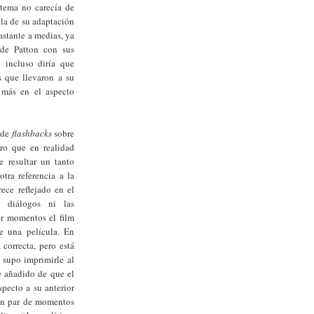
l tema no carecía de
, la de su adaptación
astante a medias, ya
 de Patton con sus
e incluso diría que
s que llevaron a su
 más en el aspecto
e de
flashbacks
sobre
ro que en realidad
 resultar un tanto
otra referencia a la
ece reflejado en el
s diálogos ni las
por momentos el film
e una película. En
a correcta, pero está
 supo imprimirle al
e añadido de que el
specto a su anterior
 un par de momentos