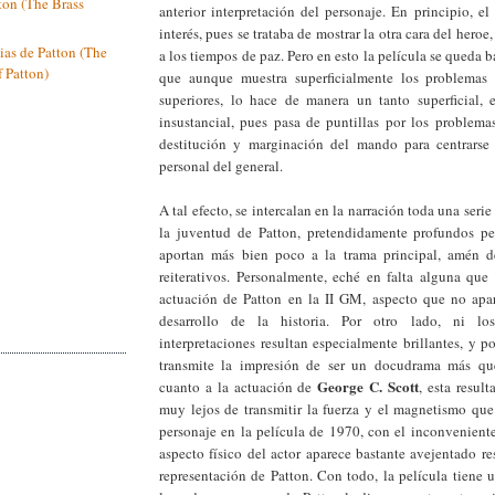
ton (The Brass
anterior interpretación del personaje. En principio, e
interés, pues se trataba de mostrar la otra cara del heroe
ias de Patton (The
a los tiempos de paz. Pero en esto la película se queda b
f Patton)
que aunque muestra superficialmente los problemas
superiores, lo hace de manera un tanto superficial, 
insustancial, pues pasa de puntillas por los problema
destitución y marginación del mando para centrarse
personal del general.
A tal efecto, se intercalan en la narración toda una seri
la juventud de Patton, pretendidamente profundos pe
aportan más bien poco a la trama principal, amén de
reiterativos. Personalmente, eché en falta alguna que 
actuación de Patton en la II GM, aspecto que no apar
desarrollo de la historia. Por otro lado, ni lo
interpretaciones resultan especialmente brillantes, y 
transmite la impresión de ser un docudrama más qu
George C. Scott
cuanto a la actuación de
, esta result
muy lejos de transmitir la fuerza y el magnetismo que
personaje en la película de 1970, con el inconvenient
aspecto físico del actor aparece bastante avejentado re
representación de Patton. Con todo, la película tiene