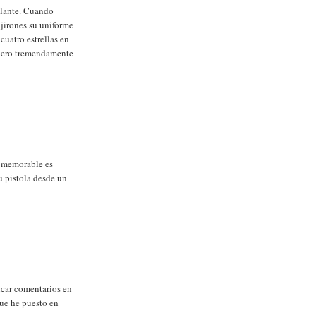
illante. Cuando
 jirones su uniforme
cuatro estrellas en
 pero tremendamente
s memorable es
u pistola desde un
icar comentarios en
que he puesto en