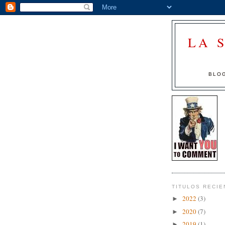
LA 
BLOG
TITULOS RECIE
2022
(3)
►
2020
(7)
►
2019
(1)
►