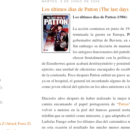
MARTES, 9 DE JUNIO DE 2009
Los últimos dias de Patton (The last days 
Los últimos dias de Patton (1986)
La acción comienza en junio de 19
P
terminada la guerra en Europa,
gobernador militar de Baviera, en 
Sin embargo su decisión de manten
los antiguos funcionarios del partido
chocar frontalmente con la política
de Eisenhower, quien acabará destituyéndolo y poniéndo
ejército, una unidad de oficinistas encargados de escribi
de la contienda. Poco después Patton sufrirá un grave acc
)
ya en el hospital, el general irá recordando alguno de lo
como joven oficial del ejército en los años anteriores a l
2)
Dieciséis años después de haber realizado la mejor i
2)
carrera encarnando el papel protagonista de “
Patton
volvió a meterse en la piel del famoso general nort
telefilm que se emitió como miniserie, y que adaptaba 
Ladislas Farago sobre los últimos días del carismático m
 Z (Attack Force Z)
en esta ocasión el resultado fue mucho menos memo