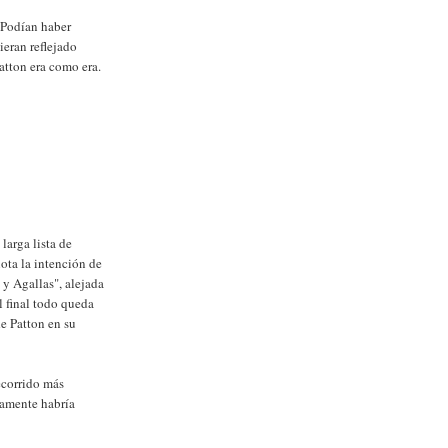
 Podían haber
ieran reflejado
atton era como era.
 larga lista de
ota la intención de
 y Agallas", alejada
l final todo queda
e Patton en su
ecorrido más
ramente habría