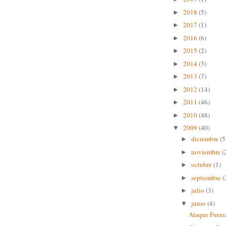
2018
(5)
►
2017
(1)
►
2016
(6)
►
2015
(2)
►
2014
(3)
►
2013
(7)
►
2012
(14)
►
2011
(46)
►
2010
(48)
►
2009
(40)
▼
diciembre
(5
►
noviembre
(
►
octubre
(1)
►
septiembre
(
►
julio
(3)
►
junio
(4)
▼
Ataque Fuerza