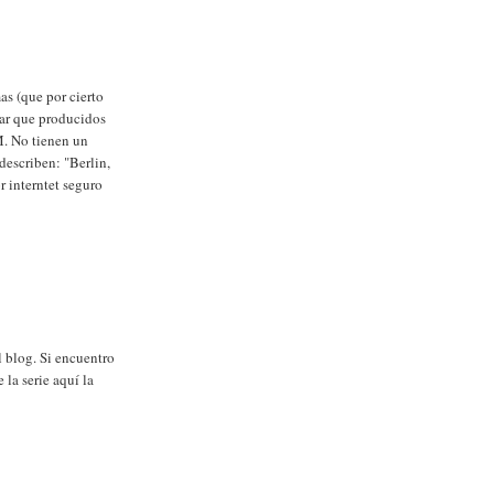
as (que por cierto
dar que producidos
M. No tienen un
 describen: "Berlin,
r interntet seguro
 blog. Si encuentro
la serie aquí la