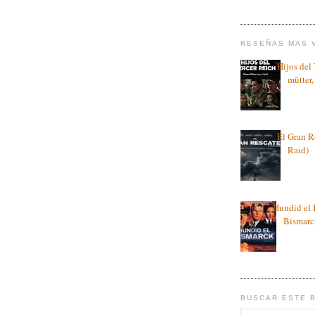
RESEÑAS MAS 
Hijos del
mütter,
El Gran R
Raid)
Hundid el 
Bismarc
BUSCAR ESTE 