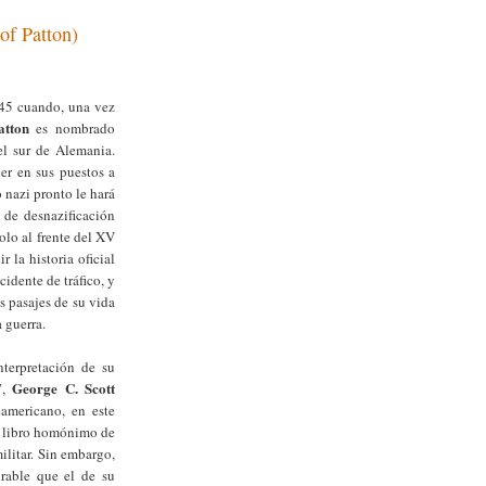
of Patton)
45 cuando, una vez
atton
es nombrado
el sur de Alemania.
er en sus puestos a
 nazi pronto le hará
 de desnazificación
lo al frente del XV
r la historia oficial
idente de tráfico, y
s pasajes de su vida
a guerra.
nterpretación de su
George C. Scott
”,
eamericano, en este
el libro homónimo de
ilitar. Sin embargo,
rable que el de su