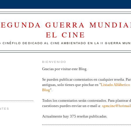
SEGUNDA GUERRA MUNDIA
EL CINE
 CINÉFILO DEDICADO AL CINE AMBIENTADO EN LA II GUERRA MUN
BIENVENIDO
Gracias por visitar este Blog.
Se pueden publicar comentarios en cualquier reseña.
Par
antiguas, solo tienes que pinchar en
"
Listado Alfábetico 
Blog
".
Todos los comentarios serán contestados. Para plantear 
sgmcine@hotmail
cuestiones puedes enviar un e-mail a:
NTES
Actualmente hay 375
reseñas publicadas.