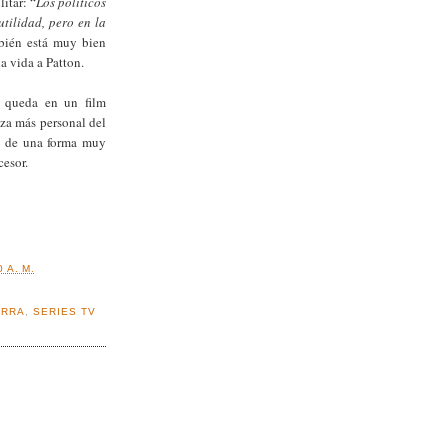
itar: “
Los políticos
tilidad, pero en la
bién está muy bien
la vida a Patton.
e queda en un film
za más personal del
ce de una forma muy
cesor.
 A. M.
ERRA
,
SERIES TV