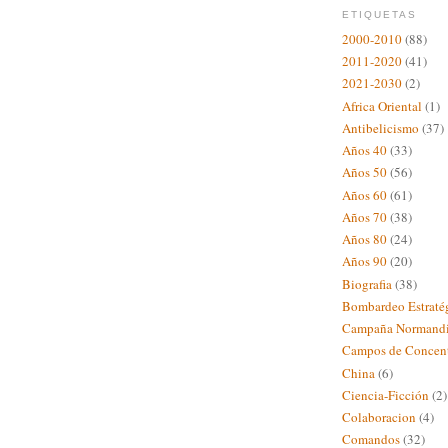
ETIQUETAS
2000-2010
(88)
2011-2020
(41)
2021-2030
(2)
Africa Oriental
(1)
Antibelicismo
(37)
Años 40
(33)
Años 50
(56)
Años 60
(61)
Años 70
(38)
Años 80
(24)
Años 90
(20)
Biografia
(38)
Bombardeo Estraté
Campaña Normand
Campos de Concent
China
(6)
Ciencia-Ficción
(2)
Colaboracion
(4)
Comandos
(32)