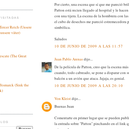
Por cierto, una escena que sí que me pareció br
Patton está recien llegado al hospital y le hacen
con una tijera. La escena de la hombrera con las 
VISITADAS
el cubo de desechos me pareció estremecedora
 Tercer Reich (Unsere
simbólica.
 unsere väter)
Saludos
10 DE JUNIO DE 2009 A LAS 11:57
escate (The Great
Juan Pablo Arenas
dijo...
De la película de Patton, creo que la escena má
cuando, todo cabreado, se pone a disparar con s
balcón a un avión que ataca. Jajaja, es genial.
Bismarck (Sink the
10 DE JUNIO DE 2009 A LAS 20:10
k)
Von Kleist
dijo...
Buenas Juan
Comentarte en primer lugar que se pueden publ
BLOG
la entrada sobre "Patton" pinchando en el link 