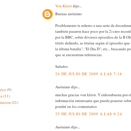
Von Kleist
dijo...
Buenas anónimo
Posiblemente te refieres a una serie de docudram
también pasaron hace poco por la 2) creo recor
por la BBC, sobre diversos episodios de la II G
título definido, se titulan según el episodio que
la última batalla"; "El Dia D"; etc... buscando po
que se encuentran referencias.
Saludos
24 DE JULIO DE 2009 A LAS 7:16
Anónimo dijo...
gico
(9)
muchas gracias von kleist. Y enhorabuena por el
ia
(11)
información interesante que pueda ponerse sobre 
racion
(21)
pondré en los comentarios
25 DE JULIO DE 2009 A LAS 0:24
Anónimo dijo...