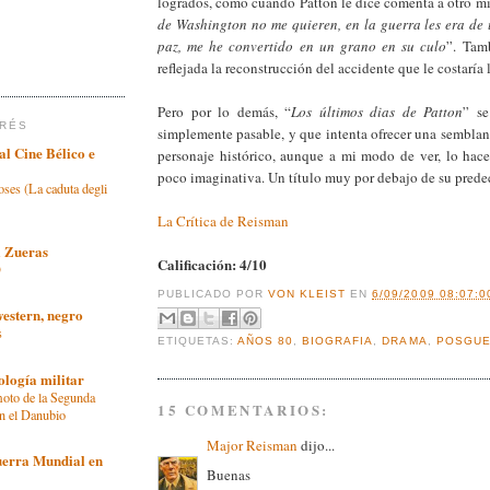
logrados, como cuando Patton le dice comenta a otro mil
de Washington no me quieren, en la guerra les era de u
paz, me he convertido en un grano en su culo
”. Tam
reflejada la reconstrucción del accidente que le costaría 
Pero por lo demás, “
Los últimos dias de Patton
” s
ERÉS
simplemente pasable, y que intenta ofrecer una semblan
al Cine Bélico e
personaje histórico, aunque a mi modo de ver, lo ha
poco imaginativa. Un título muy por debajo de su prede
oses (La caduta degli
La Crítica de Reisman
l Zueras
Calificación: 4/10
O
PUBLICADO POR
VON KLEIST
EN
6/09/2009 08:07:00
western, negro
s
ETIQUETAS:
AÑOS 80
,
BIOGRAFIA
,
DRAMA
,
POSGU
ología militar
oto de la Segunda
15 COMENTARIOS:
n el Danubio
Major Reisman
dijo...
erra Mundial en
Buenas