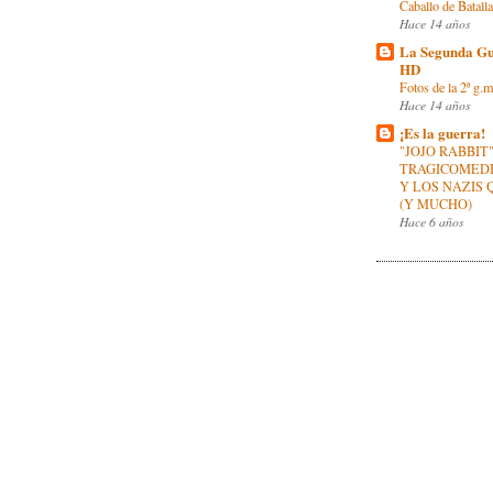
Caballo de Batall
Hace 14 años
La Segunda Gu
HD
Fotos de la 2ª g.
Hace 14 años
¡Es la guerra!
"JOJO RABBIT"
TRAGICOMEDI
Y LOS NAZIS
(Y MUCHO)
Hace 6 años