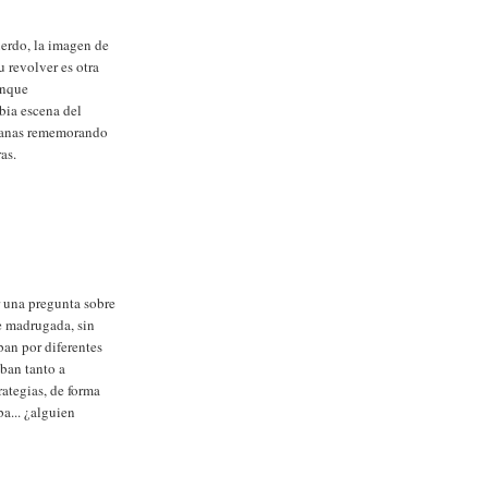
uerdo, la imagen de
 revolver es otra
unque
bia escena del
romanas rememorando
as.
er una pregunta sobre
e madrugada, sin
ban por diferentes
aban tanto a
ategias, de forma
a... ¿alguien