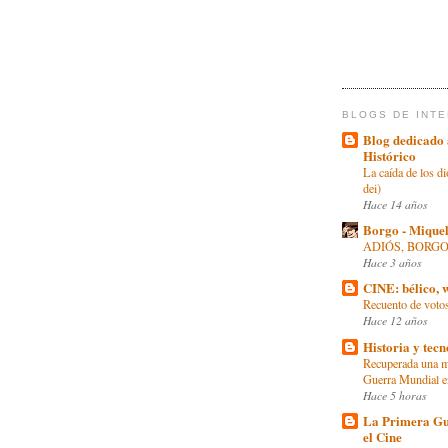
BLOGS DE INT
Blog dedicado 
Histórico
La caída de los di
dei)
Hace 14 años
Borgo - Mique
ADIÓS, BORG
Hace 3 años
CINE: bélico, 
Recuento de voto
Hace 12 años
Historia y tecn
Recuperada una m
Guerra Mundial e
Hace 5 horas
La Primera Gu
el Cine