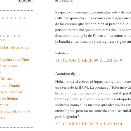
esta reseña.
Respecto a la escena que comentas, estoy de ac
Patton disparando a los aviones enemigos con su
TRAFFIC FEED
de las escenas que definen bien al personaje. A
personalmente me quedo con otras dos: la sober
discurso inicial, y la de Patton en las ruinas 
SOBRE CINE
la batalla entre romanos y cartagineses siglos atr
 GM
de las Peliculas del
Saludos
Mundial en el Cine
11 DE JUNIO DE 2009 A LAS 8:09
ra Mundial
l
Anónimo dijo...
 Militar
Hola... no sé si este es el lugar, pero quiero hac
bió el Mundo
una serie de la II GM. La ponían en Telecinco d
ico de Reisman
horario ni día fijo. Era de tipo documental, pasa
o de Steiner
frentes y bandos, en donde los actores interpret
soldados como a los mandos que idearon las estr
tales
cronológica, pero no me acuerdo cómo se titulab
 de Jesus Hernandez
podría ayudar?
erra
23 DE JULIO DE 2009 A LAS 18:01