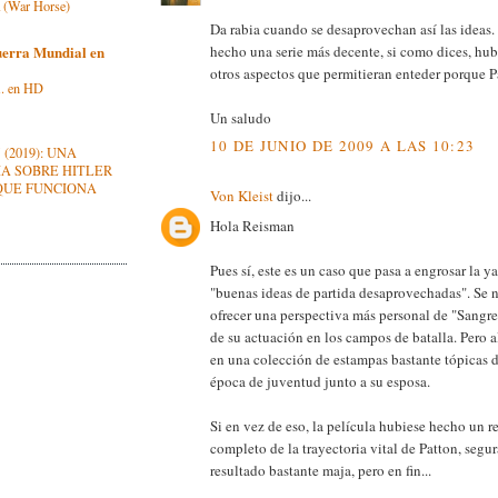
a (War Horse)
Da rabia cuando se desaprovechan así las ideas.
hecho una serie más decente, si como dices, hub
erra Mundial en
otros aspectos que permitieran enteder porque P
m. en HD
Un saludo
10 DE JUNIO DE 2009 A LAS 10:23
 (2019): UNA
A SOBRE HITLER
 QUE FUNCIONA
Von Kleist
dijo...
Hola Reisman
Pues sí, este es un caso que pasa a engrosar la ya
"buenas ideas de partida desaprovechadas". Se n
ofrecer una perspectiva más personal de "Sangre
de su actuación en los campos de batalla. Pero a
en una colección de estampas bastante tópicas d
época de juventud junto a su esposa.
Si en vez de eso, la película hubiese hecho un r
completo de la trayectoria vital de Patton, segu
resultado bastante maja, pero en fin...