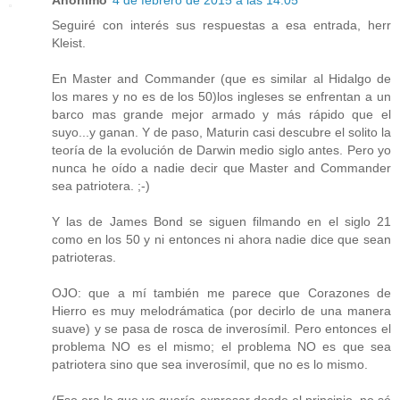
Seguiré con interés sus respuestas a esa entrada, herr
Kleist.
En Master and Commander (que es similar al Hidalgo de
los mares y no es de los 50)los ingleses se enfrentan a un
barco mas grande mejor armado y más rápido que el
suyo...y ganan. Y de paso, Maturin casi descubre el solito la
teoría de la evolución de Darwin medio siglo antes. Pero yo
nunca he oído a nadie decir que Master and Commander
sea patriotera. ;-)
Y las de James Bond se siguen filmando en el siglo 21
como en los 50 y ni entonces ni ahora nadie dice que sean
patrioteras.
OJO: que a mí también me parece que Corazones de
Hierro es muy melodrámatica (por decirlo de una manera
suave) y se pasa de rosca de inverosímil. Pero entonces el
problema NO es el mismo; el problema NO es que sea
patriotera sino que sea inverosímil, que no es lo mismo.
(Eso era lo que yo quería expresar desde el principio, no sé