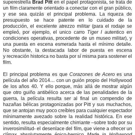
superestrella
Brad Pitt
en el papel protagonista, se trata de
un film claramente orientado a conectar con el gran público,
y ese sea quizás el principal problema. La riqueza de
presupuesto se hace patente en lo cuidado de la
producción, el excelente atrezzo militar (para el rodaje se
empleó, por ejemplo, el unico carro
Tiger I
autentico en
condiciones operativas, procedente de un museo militar), y
una puesta en escena esmerada hasta el mínimo detalle.
No obstante, la destacada labor de puesta en escena
y recreación historica no basta por sí misma para sostener el
film.
El principal problema es que
Corazones de Acero
es una
película del año 2014… con un guión propio del Hollywood
de los años 40. Y ello porque, más allá de mostrar algún
que otro guiño antibélico acerca de las penalidades de la
guerra, la película resulta ser al final un compendio de
hazañas bélicas protagonizadas por Pitt y sus muchachos,
que se antojan muy poco creíbles para cualquier espectador
mínimamente avezado sobre la realidad histórica. En ese
sentido, resulta especialmente chirriante –sobre todo por su
inverosimilitud- el desenlace del film, que viene a ofrecer un
clímax absolutamente épico-heroico
Made in Hollywood