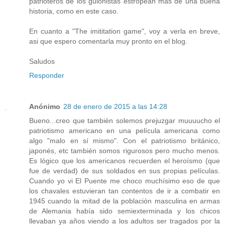
patrioteros de los guionistas estropean más de una buena
historia, como en este caso.
En cuanto a "The imititation game", voy a verla en breve,
asi que espero comentarla muy pronto en el blog.
Saludos
Responder
Anónimo
28 de enero de 2015 a las 14:28
Bueno...creo que también solemos prejuzgar muuuucho el
patriotismo americano en una película americana como
algo "malo en sí mismo". Con el patriotismo británico,
japonés, etc también somos rigurosos pero mucho menos.
Es lógico que los americanos recuerden el heroísmo (que
fue de verdad) de sus soldados en sus propias películas.
Cuando yo vi El Puente me choco muchísimo eso de que
los chavales estuvieran tan contentos de ir a combatir en
1945 cuando la mitad de la población masculina en armas
de Alemania había sido semiexterminada y los chicos
llevaban ya años viendo a los adultos ser tragados por la