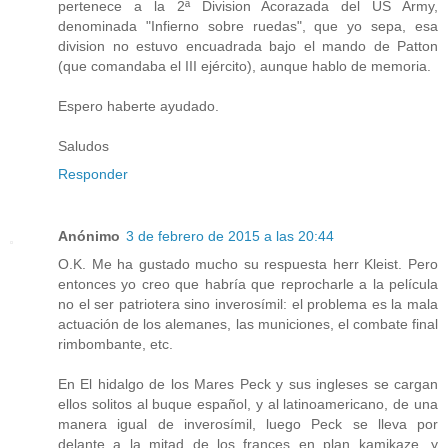
pertenece a la 2ª Division Acorazada del US Army,
denominada "Infierno sobre ruedas", que yo sepa, esa
division no estuvo encuadrada bajo el mando de Patton
(que comandaba el III ejército), aunque hablo de memoria.
Espero haberte ayudado.
Saludos
Responder
Anónimo
3 de febrero de 2015 a las 20:44
O.K. Me ha gustado mucho su respuesta herr Kleist. Pero
entonces yo creo que habría que reprocharle a la película
no el ser patriotera sino inverosímil: el problema es la mala
actuación de los alemanes, las municiones, el combate final
rimbombante, etc.
En El hidalgo de los Mares Peck y sus ingleses se cargan
ellos solitos al buque español, y al latinoamericano, de una
manera igual de inverosímil, luego Peck se lleva por
delante a la mitad de los frances en plan kamikaze, y