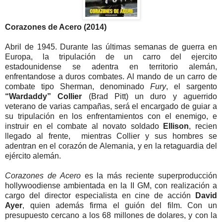
Corazones de Acero (2014)
A
bril de 1945.
Durante las últimas semanas de guerra en
Europa,
la tripulación de un carro del ejercito
estadounidense se adentra en territorio alemán
,
enfrentandose a duros combates. Al mando de un carro de
combate tipo Sherman, denominado
Fury
, el
sargento
“Wardaddy”
Collier
(Brad Pitt) un duro y aguerrido
veterano de varias campañas, será el encargado de guiar a
su tripulación en los enfrentamientos con el enemigo, e
instruir en el combate al novato soldado
Ellison
, recien
llegado al frente,
mientras Collier y sus hombres se
adentran en el corazón de
Alemania, y en la retaguardia del
ejército alemán.
Corazones de Acero
es la más reciente superproducción
hollywoodiense ambientada en
la II
GM
, con realización a
cargo del director especialista en cine de acción
David
Ayer
, quien además firma el guión del film. Con un
presupuesto cercano a los 68 millones de dolares, y con la