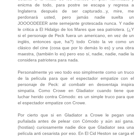
enicma de todo, para postre se escapa y regresa a
Inglaterra después de ser capturado...y, mire, me
perdonará usted, pero jamás nadie suelta un
JOOOODEEER ante semejante grotescada nunca. Y nadie
le critica a El Hidalgo de los Mares que sea patriotera. (¿Y
si el personaje de Peck fuera un americano, en vez de un
inglés, entonces que, ha?) todo Cristo la ve como un
clásico del cine (cosa que por lo demás lo es) y una obra
maestra, (también lo es) pero eso sí, nadie, nadie, nadie la
considera patriotera para nada.
Personalmente yo veo todo eso simplmente como un truco
de la película para que el espectador empatize con el
personaje de Peck: al combatir en desventaja inspira
simpatía. Como Crowe en Gladiator cuando tiene que
luchar herido contra Cómodo: es un simple truco para que
el espectador empatize con Crowe.
Por cierto que si en Gladiator a Crowe le pegan una
puñalada antes de pelear con Cómodo y aún así gana.
(hostias) curiosamente nadie dice que Gladiator sea una
película anti cesarista por eso. En El Cid Heston se carga el