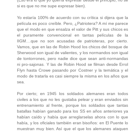
si es que no me supe expresar bien).
Yo estaría 100% de acuerdo con su crítica si dijera que la
película es poco creíble. Pero, ¿Patriotera? A mí me parece
que el modo en que ensalza el valor de Pitt y sus chicos es
el puramente convencional en tantas películas de la
IIGM....que no son acusadas de patrioteras, por cierto.
Vamos, que en las de Robin Hood los chicos del bosque de
Sherwood son igual de valientes, y los normandos son igual
de tontorrones, pero nadie dice que sean anti-normandas
ni pro-sajonas. Y las de Robin Hood se filman desde Errol
Flyn hasta Crowe pasando por Costner y la temática y el
modo de tratarla es casi siempre la misma en los años que
sea.
Por cierto; en 1945 los soldados alemanes eran todos
civiles a los que no les gustaba pelear y eran enviados sin
entrenamiento al frente, porque los soldados que tantas
batallas habían ganado para los SS en años anteriores ya
habían caído y había que arreglarselas ahora con lo que
había, y los oficiales también eran bisoños: en El Puente lo
muestran muy bien. Así que el que los alemanes ataquen