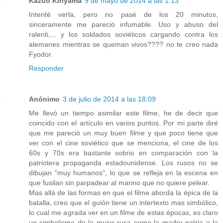
Kazuo Kiriyama
9 de mayo de 2014 a las 1:13
Intenté verla, pero no pasé de los 20 minutos,
sinceramente me pareció infumable. Uso y abuso del
ralenti,... y los soldados soviéticos cargando contra los
alemanes mientras se queman vivos???? no te creo nada
Fyodor.
Responder
Anónimo
3 de julio de 2014 a las 18:09
Me llevó un tiempo asimilar este filme, he de decir que
coincido con el artículo en varios puntos. Por mi parte diré
que me pareció un muy buen filme y que poco tiene que
ver con el cine soviético que se menciona, el cine de los
60s y 70s era bastante sobrio en comparación con la
patriotera propaganda estadounidense. Los rusos no se
dibujan "muy humanos", lo que se refleja en la escena en
que fusilan sin parpadear al marino que no quiere pelear.
Mas allá de las formas en que el filme aborda la épica de la
batalla, creo que el guión tiene un intertexto mas simbólico,
lo cual me agrada ver en un filme de estas épocas, es claro
un simbolismo de la mujer rusa como la madre patria a la