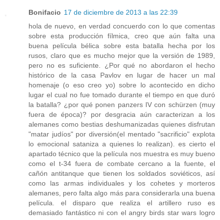
Bonifacio
17 de diciembre de 2013 a las 22:39
hola de nuevo, en verdad concuerdo con lo que comentas
sobre esta producción fílmica, creo que aún falta una
buena película bélica sobre esta batalla hecha por los
rusos, claro que es mucho mejor que la versión de 1989,
pero no es suficiente. ¿Por qué no abordaron el hecho
histórico de la casa Pavlov en lugar de hacer un mal
homenaje (o eso creo yo) sobre lo acontecido en dicho
lugar el cual no fue tomado durante el tiempo en que duró
la batalla? ¿por qué ponen panzers IV con schürzen (muy
fuera de época)? por desgracia aún caracterizan a los
alemanes como bestias deshumanizadas quienes disfrutan
"matar judíos" por diversión(el mentado "sacrificio" explota
lo emocional sataniza a quienes lo realizan). es cierto el
apartado técnico que la película nos muestra es muy bueno
como el t-34 fuera de combate cercano a la fuente, el
cañón antitanque que tienen los soldados soviéticos, así
como las armas individuales y los cohetes y morteros
alemanes, pero falta algo más para considerarla una buena
película. el disparo que realiza el artillero ruso es
demasiado fantástico ni con el angry birds star wars logro