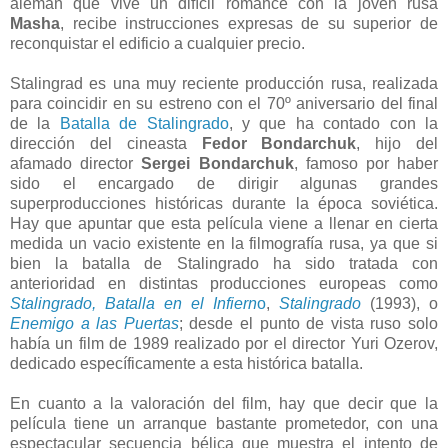
alemán que vive un difícil romance con la jóven rusa
Masha
, recibe instrucciones expresas de su superior de
reconquistar el edificio a cualquier precio.
Stalingrad es una muy reciente producción rusa, realizada
para coincidir en su estreno con el 70º aniversario del final
de
la
Batalla
de Stalingrado
, y que ha contado con la
dirección del cineasta
Fedor Bondarchuk
, hijo del
afamado director
Sergei Bondarchuk
, famoso por haber
sido el encargado de dirigir algunas grandes
superproducciones históricas durante la época soviética.
Hay que apuntar que esta película viene a llenar en cierta
medida un vacio existente en la filmografía rusa, ya que si
bien la batalla de Stalingrado ha sido tratada con
anterioridad en distintas producciones europeas como
Stalingrado, Batalla en el Infiern
o
,
Stalingrado
(1993), o
Enemigo a las Puertas
; desde el punto de vista ruso solo
había un film de 1989 realizado por el director Yuri Ozerov,
dedicado específicamente a esta histórica batalla.
En cuanto a la valoración del film, hay que decir que la
película tiene un arranque bastante prometedor, con una
espectacular secuencia bélica que muestra el intento de