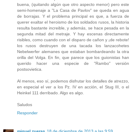
buena, (quitando algún que otro aspecto menor) pero este
semi-homenaje a "La Casa de Pavlov" se queda en agua
de borrajas. Y el problema principal es que, a fuerza de
querer exaltar el heroismo de los soldados rusos, la historia
resulta bastante increible, y además, se hace pesada en la
segunda mitad del metraje. Y hay escenas directamente
risibles, como cuando con el disparo de cañon y ¡de rebote!
los rusos destruyen de una tacada los lanzacohetes
Nebelwerfer alemanes que estaban bombardeando la otra
orilla del Volga. En fin, que parece que los guionistas han
querido hacer una especie de "Rambo" versión
postsovietica.
Al menos, eso sí, podemos disfrutar los detalles de atrezzo,
en especial el ver a los Pz. IV en acción, el Stug III, o el
Heinkel 111 derribado. Algo es algo.
Saludos
Responder
miquel zueras
18 de diciembre de 2013 a las 9:59