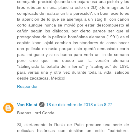
semejante precisión(cuando un pájaro usa una pistola y los
tiros rebotan en una plancha esto en 2D) ¿te imaginas lo
complicado de realizar un tiro parecido?. un buen acierto es
la aparición de lo que se asemeja a un stug III con cañón
corto aunque nunca se movió por estar descompuesto el
cañón según los diálogos. por cierto parece ser que el
protagonista de la película homónima alemana (1991) es el
capitán khan. ojalá cambien los standares de como hacer
una película en rusia porque esta quedó demasiado corta
para mi gusto y si es buena para verla un fin de semana
pero creo que me quedo con la versión alemana
"stalingrado la batalla del infierno" y "stalingrad" de 1991
para verlas una y otra vez durante toda la vida, saludos
desde zacatecas, México!
Responder
Von Kleist
18 de diciembre de 2013 a las 8:27
Buenas Lord Conde
Sí, ciertamente la Rusia de Putin produce una serie de
películas históricas que destilan un estilo "patriotero-