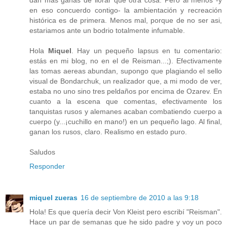
dan mas ganas de llorar que otra cosa. Pero al menos -y
en eso concuerdo contigo- la ambientación y recreación
histórica es de primera. Menos mal, porque de no ser asi,
estariamos ante un bodrio totalmente infumable.
Hola
Miquel
. Hay un pequeño lapsus en tu comentario:
estás en mi blog, no en el de Reisman...;). Efectivamente
las tomas aereas abundan, supongo que plagiando el sello
visual de Bondarchuk, un realizador que, a mi modo de ver,
estaba no uno sino tres peldaños por encima de Ozarev. En
cuanto a la escena que comentas, efectivamente los
tanquistas rusos y alemanes acaban combatiendo cuerpo a
cuerpo (y...¡cuchillo en mano!) en un pequeño lago. Al final,
ganan los rusos, claro. Realismo en estado puro.
Saludos
Responder
miquel zueras
16 de septiembre de 2010 a las 9:18
Hola! Es que quería decir Von Kleist pero escribí "Reisman".
Hace un par de semanas que he sido padre y voy un poco