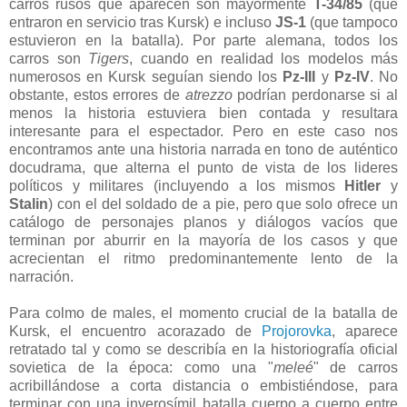
carros rusos que aparecen son mayormente
T-34/85
(que
entraron en servicio tras Kursk) e incluso
JS-1
(que tampoco
estuvieron en la batalla). Por parte alemana, todos los
carros son
Tigers
, cuando en realidad los modelos más
numerosos en Kursk seguían siendo los
Pz-III
y
Pz-IV
. No
obstante, estos errores de
atrezzo
podrían perdonarse si al
menos la historia estuviera bien contada y resultara
interesante para el espectador. Pero en este caso nos
encontramos ante una historia narrada en tono de auténtico
docudrama, que alterna el punto de vista de los lideres
políticos y militares (incluyendo a los mismos
Hitler
y
Stalin
) con el del soldado de a pie, pero que solo ofrece un
catálogo de personajes planos y diálogos vacíos que
terminan por aburrir en la mayoría de los casos y que
acrecientan el ritmo predominantemente lento de la
narración.
Para colmo de males, el momento crucial de la batalla de
Kursk, el encuentro acorazado de
Projorovka
, aparece
retratado tal y como se describía en la historiografía oficial
sovietica de la época: como una "
meleé
" de carros
acribillándose a corta distancia o embistiéndose, para
terminar con una inverosímil batalla cuerpo a cuerpo entre